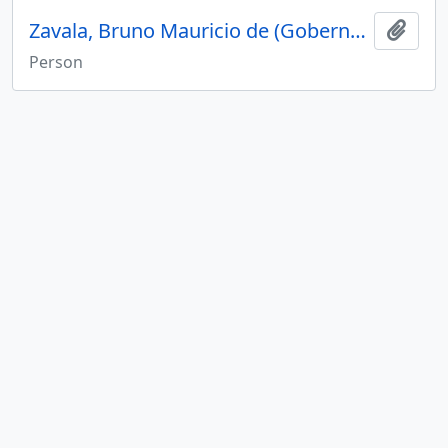
Zavala, Bruno Mauricio de (Gobernador Capitan General de la Provincia)
Add t
Person