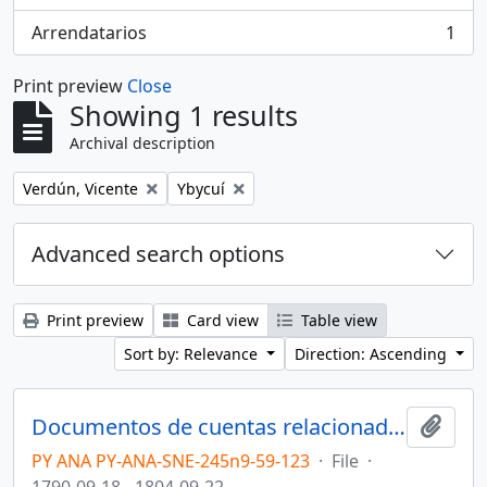
Arrendatarios
1
, 1 results
Print preview
Close
Showing 1 results
Archival description
Remove filter:
Remove filter:
Verdún, Vicente
Ybycuí
Advanced search options
Print preview
Card view
Table view
Sort by: Relevance
Direction: Ascending
Documentos de cuentas relacionadas con los arrendatarias de la estancia de Yeguarizá, perteneciente al Real Hospital, llevado por su administrador, Juan Gelly
Add t
PY ANA PY-ANA-SNE-245n9-59-123
·
File
·