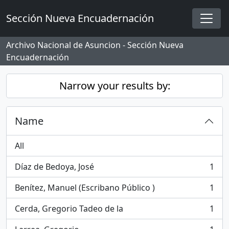
Skip to main content
Sección Nueva Encuadernación
Togg
Archivo Nacional de Asuncion - Sección Nueva
Encuadernación
Narrow your results by:
Name
All
Díaz de Bedoya, José
1
, 1 results
Benítez, Manuel (Escribano Público )
1
, 1 results
Cerda, Gregorio Tadeo de la
1
, 1 results