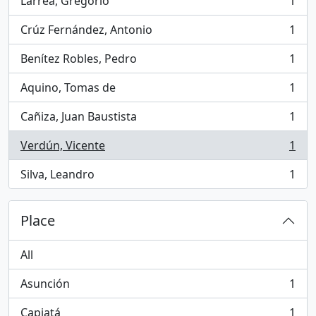
Larrea, Gregorio
1
, 1 results
Crúz Fernández, Antonio
1
, 1 results
Benítez Robles, Pedro
1
, 1 results
Aquino, Tomas de
1
, 1 results
Cañiza, Juan Baustista
1
, 1 results
Verdún, Vicente
1
, 1 results
Silva, Leandro
1
, 1 results
Place
All
Asunción
1
, 1 results
Capiatá
1