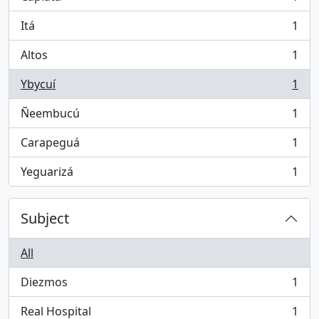
, 1 results
Itá
1
, 1 results
Altos
1
, 1 results
Ybycuí
1
, 1 results
Ñeembucú
1
, 1 results
Carapeguá
1
, 1 results
Yeguarizá
1
, 1 results
Subject
All
Diezmos
1
, 1 results
Real Hospital
1
, 1 results