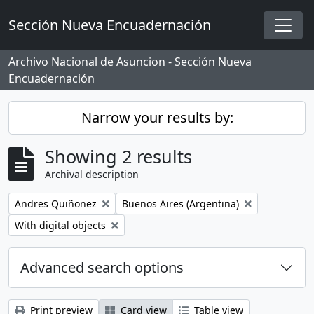
Skip to main content
Sección Nueva Encuadernación
Togg
Archivo Nacional de Asuncion - Sección Nueva
Encuadernación
Narrow your results by:
Showing 2 results
Archival description
Remove filter:
Remove filter:
Andres Quiñonez
Buenos Aires (Argentina)
Remove filter:
With digital objects
Advanced search options
Print preview
Card view
Table view