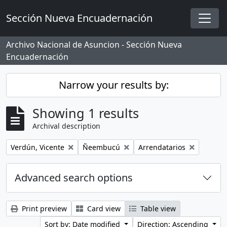
Skip to main content
Sección Nueva Encuadernación
Togg
Archivo Nacional de Asuncion - Sección Nueva
Encuadernación
Narrow your results by:
Showing 1 results
Archival description
Remove filter:
Remove filter:
Remove filter:
Verdún, Vicente
Ñeembucú
Arrendatarios
Advanced search options
Print preview
Card view
Table view
Sort by: Date modified
Direction: Ascending