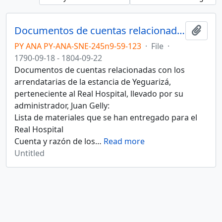
Documentos de cuentas relacionadas con los arrendatarias de la estancia de Yeguarizá, perteneciente al Real Hospital, llevado por su administrador, Juan Gelly
Add t
PY ANA PY-ANA-SNE-245n9-59-123
·
File
·
1790-09-18 - 1804-09-22
Documentos de cuentas relacionadas con los
arrendatarias de la estancia de Yeguarizá,
perteneciente al Real Hospital, llevado por su
administrador, Juan Gelly:
Lista de materiales que se han entregado para el
Real Hospital
Cuenta y razón de los
…
Read more
Untitled